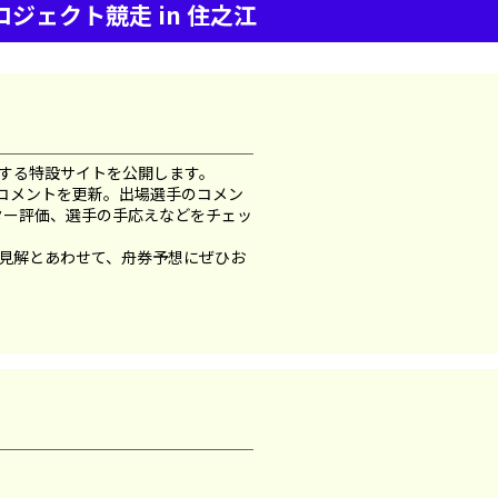
指定 ▼
っぽん未来プロジェクト競走 in 
ントサイト公開！
メント・予想印を掲載する特設サイトを公開します
全12レースの出場選手コメントを更新。出場選手の