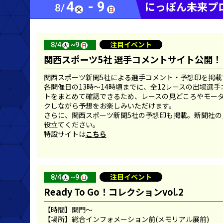
日付を
4
- 9
に
8/
火
日
注目イベント
8/4
~9
火
日
関西スポーツ5社 選手コメ
関西スポーツ新聞5社による選手コ
各開催日の13時～14時頃までに、