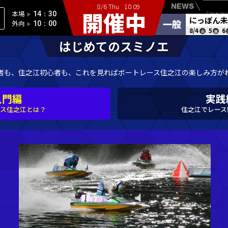
本場
14：30
▶︎
開門時間
外向
10：00
▶︎
ボートレース初心者も、住之江初心者も、これ
入門編
ボートレース住之江とは？