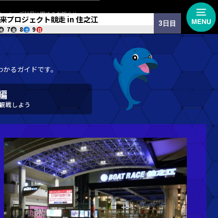
8/6 Thu
10:09
「アクアルーム」
開催中
にっぽん未来プロジ
8/4
5
6
7
火
水
木
金
を見ればボートレース住之江の楽しみ方がわかる
実践編
住之江でレース観戦し