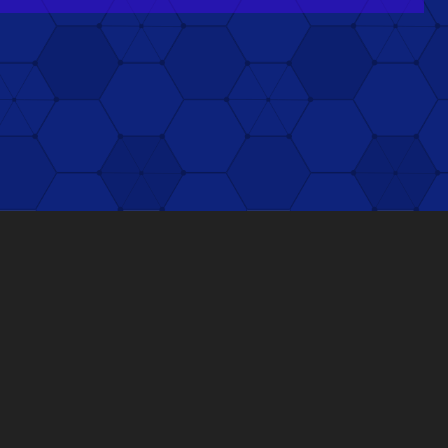
だけ
によって変更になる場合があります。
住之
名を
籍し
力を
※20