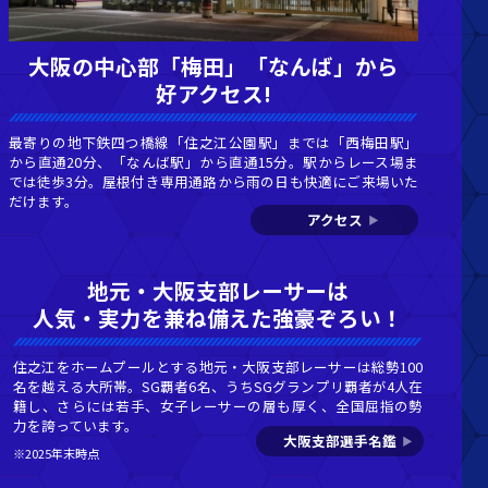
畿圏で唯一の
ター開催を実施!
ター（夜間）開催を実施。お昼2時半から
最寄
ており、平日のお仕事帰りにも気軽にお立
から
では