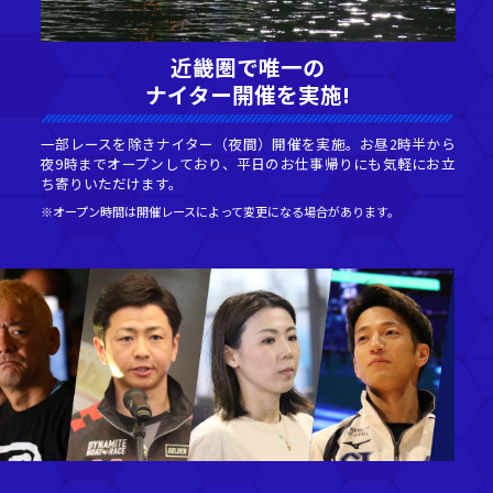
れたい、
近
レース場
ナイ
は、1956年の創設以
一部レースを除きナイ
る人気レース場です。
夜9時までオープンし
がここ住之江で開催さ
ち寄りいただけます。