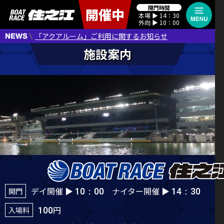
開門時間
開催中
本場 ▶︎ 14：30
外向 ▶︎ 10：00
「アクアルーム」ご利用に関するお知らせ
デイ開催 ▶︎
ナイター開催 ▶︎
開門
10：00
14：30
円
入場料
100