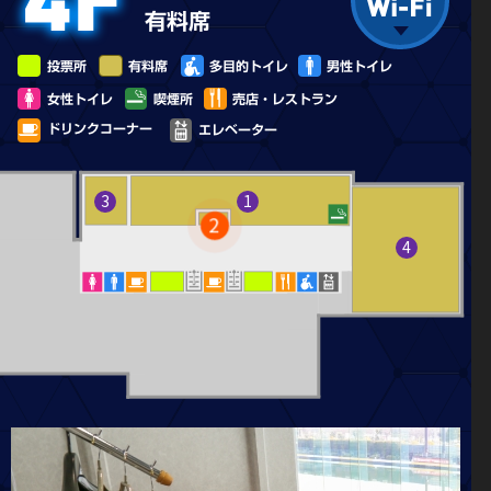
3
BOXシート
ループルーム。
フラットな床に4人掛け対面掘りごたつ仕様のお席で