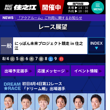
開門時間
開催中
本場 ▶︎ 14：30
外向 ▶︎ 10：00
「アクアルーム」ご利用に関するお知らせ
にっぽん未来プロジェクト競走 in 住之
INDEX
江
▼
8/4
5
6
7
8
9
火
水
木
金
土
日
出場予定選手
応援メッセージ
イベント情報
初日8月4日第12レース
「ドリーム戦」出場選手