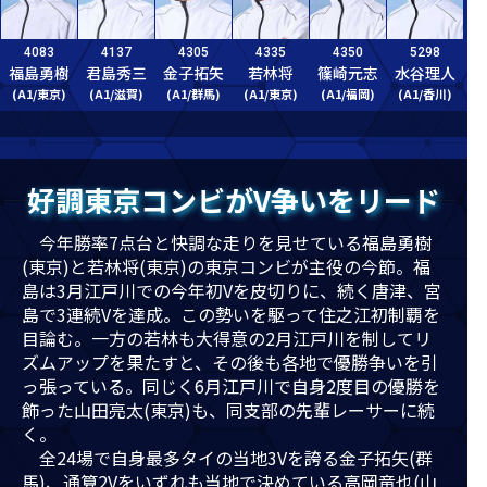
4083
4137
4305
4335
4350
5298
福島勇樹
君島秀三
金子拓矢
若林将
篠崎元志
水谷理人
(A1/東京)
(A1/滋賀)
(A1/群馬)
(A1/東京)
(A1/福岡)
(A1/香川)
好調東京コンビがV争いをリード
今年勝率7点台と快調な走りを見せている福島勇樹
(東京)と若林将(東京)の東京コンビが主役の今節。福
島は3月江戸川での今年初Vを皮切りに、続く唐津、宮
島で3連続Vを達成。この勢いを駆って住之江初制覇を
目論む。一方の若林も大得意の2月江戸川を制してリ
ズムアップを果たすと、その後も各地で優勝争いを引
っ張っている。同じく6月江戸川で自身2度目の優勝を
飾った山田亮太(東京)も、同支部の先輩レーサーに続
く。
全24場で自身最多タイの当地3Vを誇る金子拓矢(群
馬)、通算2Vをいずれも当地で決めている高岡竜也(山