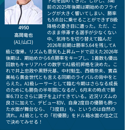
下地を固めてきた。しかし、3期
前の2025年後期は期始めのフライ
ングが大きく響いてしまい、勝率
も5点台に乗せることができずB級
降格の憂き目に遭った。ただ、こ
4950
のまま停滞する選手が少なくない
高岡竜也
中、気持ちを切り替えて臨んだ
(A1/山口)
2026年前期は勝率5.64を残してA
級に復帰。リズムも意気も上昇ムードで迎えた2026年
後期は、期始めから6点勝率をキープし、1着数も優出
回数もキャリアハイの数字でA1級初昇格を決めた。こ
れで井上忠政や黒野元基、中村魁生、西橋奈未、實森
美祐ら黄金世代とも言える同期のライバルの背中をと
らえた。A1級レーサーとして臨む今期はさらなる成長
のためにも勝負の半年間になるが、6月末の時点で勝
率6.73とさらに調子を上げてきている。近況リズムの
良さに加えて、デビュー初V、自身2度目の優勝も飾っ
た水面が舞台なら、「3度目」も、というのは自然の
流れ。A1級としての「初優勝」をドル箱水面の住之江
で決めてみせる！