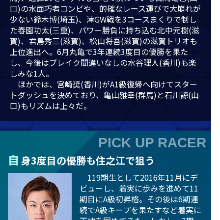
口)の水面巧者コンビや、的確なレース運びで大崩れが
少ない鈴木博(埼玉)、津GW戦を3コースまくりで制し
た春園功太(三重)、パワー勝負に持ち込む北中元樹(滋
賀)、君島秀三(滋賀)、松山将吾(滋賀)の滋賀トリオも
上位進出へ。6月丸亀で3年連続3度目の優勝を果た
し、今後はブレイク間違いなしの水谷理人(香川)も楽
しみな1人。
ほかでは、宮崎奨(香川)がA1級復帰へ向けてスター
トダッシュを決めており、亀山雅幸(群馬)と石川諒(山
口)もリズムは上々だ。
PICK UP RACER
自
身3度目の優勝も住之江で狙う
119期生として2016年11月にデ
ビューし、着実に歩みを進めて11
期目にA級初昇格。その後は6期連
続でA級キープを果たすなど着実に