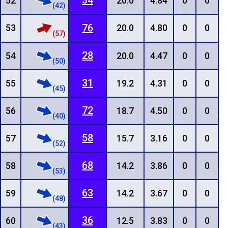
34
52
20.0
4.84
0
0
(42)
76
53
20.0
4.80
0
0
(57)
28
54
20.0
4.47
0
0
(50)
31
55
19.2
4.31
0
0
(45)
72
56
18.7
4.50
0
0
(40)
58
57
15.7
3.16
0
0
(52)
68
58
14.2
3.86
0
0
(53)
63
59
14.2
3.67
0
0
(48)
36
60
12.5
3.83
0
0
(43)