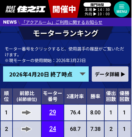
開門時間
開催中
本場 ▶︎ 14：30
外向 ▶︎ 10：00
「アクアルーム」ご利用に関するお知らせ
モーター番号をクリックすると、使用選手の履歴がご覧いただ
けます。
※現モーターの使用開始：2026年3月23日
2026年4月20日 終了時点
順
前節比
モーター
優出
優勝
2連対率
勝率
位
番号
回数
回数
(前節順位)
29
1
76.4
8.00
1
1
24
2
68.7
7.38
2
1