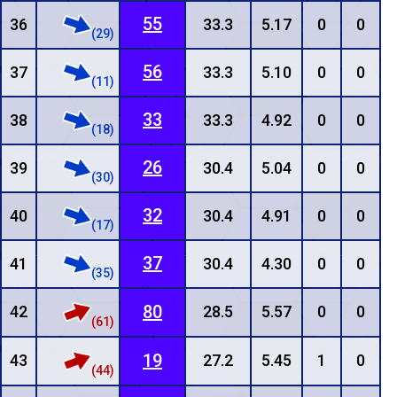
55
36
33.3
5.17
0
0
(29)
56
37
33.3
5.10
0
0
(11)
33
38
33.3
4.92
0
0
(18)
26
39
30.4
5.04
0
0
(30)
32
40
30.4
4.91
0
0
(17)
37
41
30.4
4.30
0
0
(35)
80
42
28.5
5.57
0
0
(61)
19
43
27.2
5.45
1
0
(44)