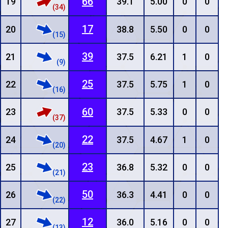
66
19
39.1
5.00
0
0
(34)
17
20
38.8
5.50
0
0
(15)
39
21
37.5
6.21
1
0
(9)
25
22
37.5
5.75
1
0
(16)
60
23
37.5
5.33
0
0
(37)
22
24
37.5
4.67
1
0
(20)
23
25
36.8
5.32
0
0
(21)
50
26
36.3
4.41
0
0
(22)
12
27
36.0
5.16
0
0
(13)