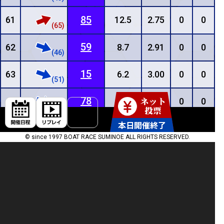
85
61
12.5
2.75
0
0
(65)
59
62
8.7
2.91
0
0
(46)
15
63
6.2
3.00
0
0
(51)
78
64
0.0
1.86
0
0
(59)
12
69
R ▶ 締切
65
0.0
1.71
0
0
(54)
© since 1997 BOAT RACE SUMINOE ALL RIGHTS RESERVED.