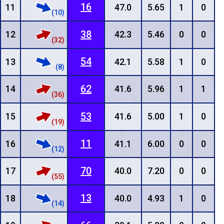
16
11
47.0
5.65
1
0
(10)
38
12
42.3
5.46
0
0
(32)
54
13
42.1
5.58
1
0
(8)
62
14
41.6
5.96
1
1
(36)
53
15
41.6
5.00
1
0
(19)
11
16
41.1
6.00
0
0
(12)
70
17
40.0
7.20
0
0
(55)
13
18
40.0
4.93
1
0
(14)