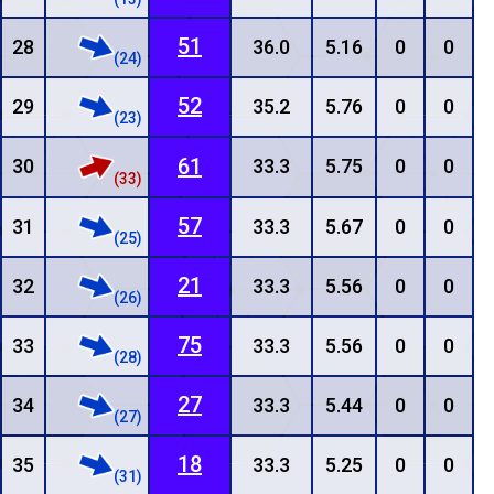
51
28
36.0
5.16
0
0
(24)
52
29
35.2
5.76
0
0
(23)
61
30
33.3
5.75
0
0
(33)
57
31
33.3
5.67
0
0
(25)
21
32
33.3
5.56
0
0
(26)
75
33
33.3
5.56
0
0
(28)
27
34
33.3
5.44
0
0
(27)
18
35
33.3
5.25
0
0
(31)