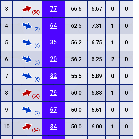
77
3
66.6
6.67
0
0
(58)
64
4
62.5
7.31
1
0
(3)
35
5
56.2
6.75
1
0
(4)
20
6
56.2
6.25
2
0
(5)
82
7
55.5
6.89
0
0
(6)
79
8
50.0
6.88
1
0
(60)
67
9
50.0
6.61
0
0
(7)
84
10
50.0
6.00
1
0
(64)