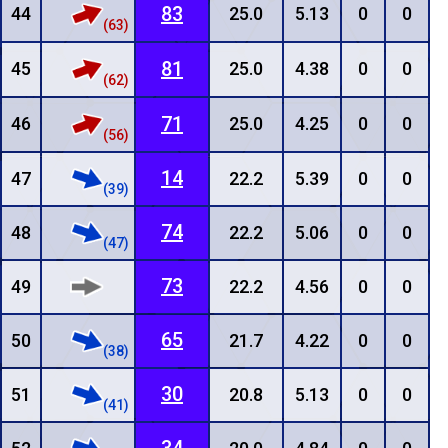
83
44
25.0
5.13
0
0
(63)
81
45
25.0
4.38
0
0
(62)
71
46
25.0
4.25
0
0
(56)
14
47
22.2
5.39
0
0
(39)
74
48
22.2
5.06
0
0
(47)
73
49
22.2
4.56
0
0
65
50
21.7
4.22
0
0
(38)
30
51
20.8
5.13
0
0
(41)