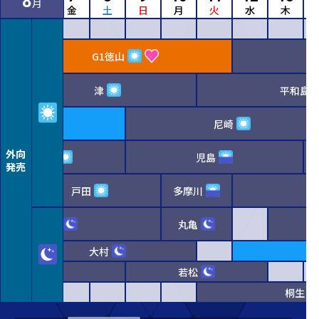
8
月
水
木
金
土
日
月
火
水
木
G1徳山
津
平和島
3平和島
尼崎
外向
宮島
児島
発売
戸田
多摩川
住之江
丸亀
大村
G
下関
若松
桐生