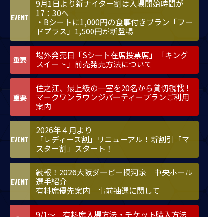
9月1日より新ナイター割は入場開始時間が
17：30へ
・Bシートに1,000円の食事付きプラン「フー
ドプラス」1,500円が新登場
場外発売日「Sシート在席投票席」「キング
スイート」前売発売方法について
住之江、最上級の一室を20名から貸切観戦！
マークワンラウンジパーティープランご利用
案内
2026年４月より
「レディース割」リニューアル！新割引「マ
スター割」スタート！
続報！2026大阪ダービー摂河泉 中央ホール
選手紹介
有料席優先案内 事前抽選に関して
9/1～ 有料席入場方法・チケット購入方法