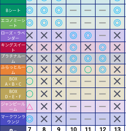
Bシート
エコノミーシ
ート
ローズ・ラベ
ンダー
キングスイー
ト
プラチナルー
ム
ふらっとルー
ム
BOX
A・B・C
BOX
D・E・F
ジャンピール
ーム
マークワンラ
ウンジ
5
6
7
8
9
10
11
12
13