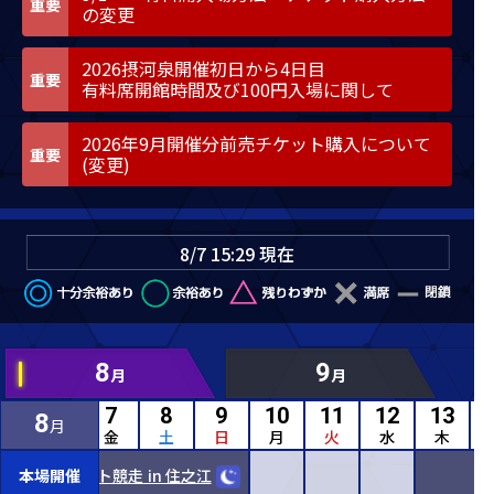
の変更
2026摂河泉開催初日から4日目
有料席開館時間及び100円入場に関して
2026年9月開催分前売チケット購入について
(変更)
8/7 15:29 現在
8
9
月
月
5
6
7
8
9
10
11
12
13
8
月
水
木
金
土
日
月
火
水
木
来プロジェクト競走 in 住之江
本場開催