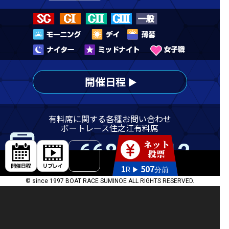
開催日程
有料席に関する各種お問い合わせ
ボートレース住之江有料席
06-6682-6212
1
507
R ▶
分前
受付時間 10:00 ～ 20:00
© since 1997 BOAT RACE SUMINOE ALL RIGHTS RESERVED.