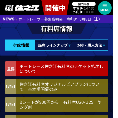
開門時間
開催中
本場 ▶︎ 14：30
外向 ▶︎ 10：00
ボートレーサー募集説明会 令和8年8月8日（土）
空席情報
座席ラインナップ
予約・購入方法
ボートレース住之江有料席のチケット払戻し
について
住之江有料席オリジナルビアプランについ
て ※本場開催のみ
Bシートが900円から 有料席U20-U25 ヤ
ング割