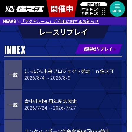
開門時間
開催中
本場 ▶︎ 14：30
外向 ▶︎ 10：00
「アクアルーム」ご利用に関するお知らせ
INDEX
優勝戦リプレイ
にっぽん未来プロジェクト競走ｉｎ住之江
一般
2026/8/4 ～2026/8/9
豊中市制90周年記念競走
一般
2026/7/24 ～2026/7/27
サンケイスポーツ旗争奪第69回GSS競走