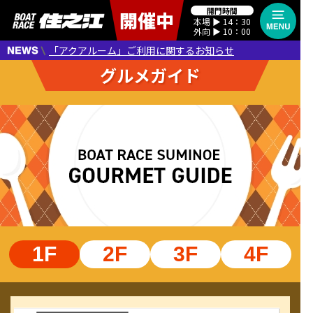
開門時間
開催中
本場 ▶︎ 14：30
外向 ▶︎ 10：00
「アクアルーム」ご利用に関するお知らせ
1F
2F
3F
4F