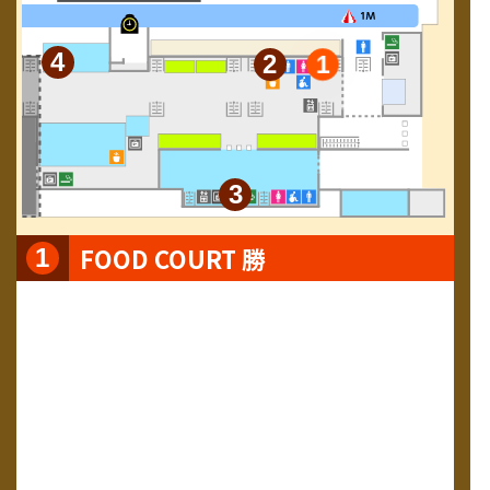
4
2
1
3
FOOD COURT 勝
1