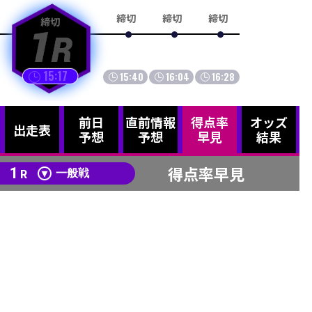
締切
締切
締切
締切
締切
15:17
15:40
16:04
16:28
17:01
前日
直前情報
得点率
オッズ
出走表
予想
予想
早見
結果
得点率早見
1
R
一般戦
得点率早見の
表示は