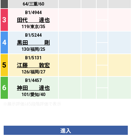
64/三重/60
B1/4944
3
田代 達也
119/東京/35
B1/5244
4
黒田 剛
130/福岡/25
B1/5131
5
江藤 敦宏
126/福岡/27
B1/4457
6
神田 達也
101/愛知/40
※展示評価は5段階評価で表示
記者予想（直前）
進入