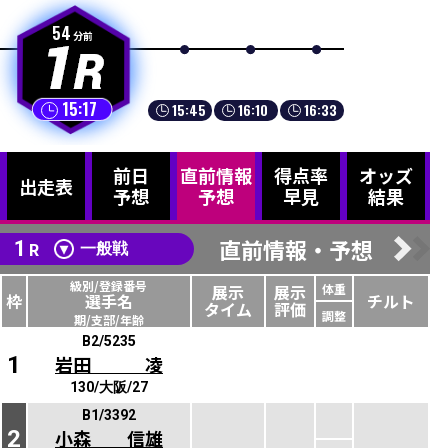
82
107
130
158
184
54
分前
分前
分前
分前
分前
15:17
15:45
16:10
16:33
17:01
前日
直前情報
得点率
オッズ
出走表
予想
予想
早見
結果
直前情報・予想
1
R
一般戦
級別/登録番号
展示
展示
体重
枠
選手名
チルト
タイム
評価
調整
期/支部/年齢
B2/5235
1
岩田 凌
130/大阪/27
B1/3392
2
小森 信雄