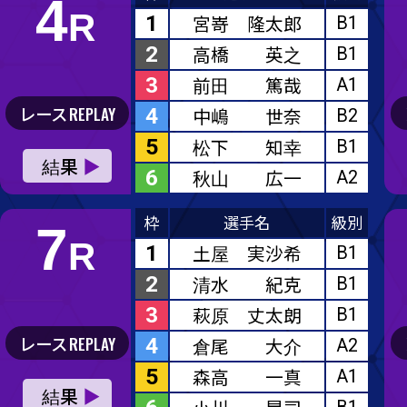
4
中嶋 世奈
B2
5
松下 知幸
B1
6
秋山 広一
A2
枠
選手名
級別
1
土屋 実沙希
B1
2
清水 紀克
B1
3
萩原 丈太朗
B1
4
倉尾 大介
A2
5
森高 一真
A1
6
小川 晃司
B1
枠
選手名
級別
1
大澤 普司
A1
2
大瀧 明日香
A2
3
高橋 英之
B1
4
中辻 博訓
A2