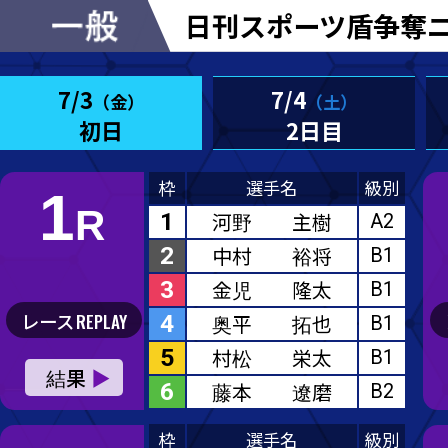
日刊スポーツ盾争奪ニッカン・
7/3
7/4
7/5
（金）
（土）
（
初日
2日目
3日
枠
選手名
級別
1
河野 主樹
A2
2
中村 裕将
B1
3
金児 隆太
B1
4
奥平 拓也
B1
5
村松 栄太
B1
6
藤本 遼磨
B2
枠
選手名
級別
1
宮嵜 隆太郎
B1
2
高橋 英之
B1
3
前田 篤哉
A1