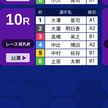
5
中村 裕将
B1
6
土屋 太朗
B1