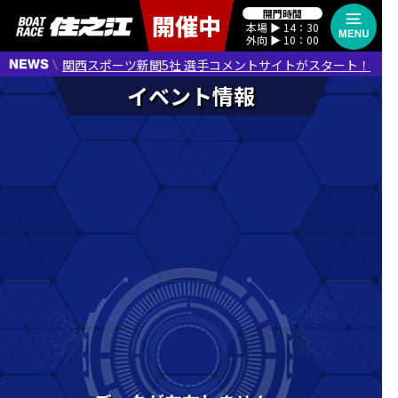
開門時間
開催中
本場 ▶︎ 14：30
外向 ▶︎ 10：00
関西スポーツ新聞5社 選手コメントサイトがスタート！